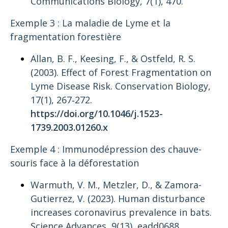
Communications Biology, 7(1), 470.
Exemple 3 : La maladie de Lyme et la
fragmentation forestière
Allan, B. F., Keesing, F., & Ostfeld, R. S.
(2003).
Effect of Forest Fragmentation on
Lyme Disease Risk
. Conservation Biology,
17(1), 267‑272.
https://doi.org/10.1046/j.1523-
1739.2003.01260.x
Exemple 4 : Immunodépression des chauve-
souris face à la déforestation
Warmuth, V. M., Metzler, D., & Zamora-
Gutierrez, V. (2023).
Human disturbance
increases coronavirus prevalence in bats.
Science Advances, 9(13), eadd0688.