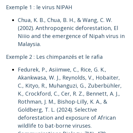
Exemple 1 : le virus NIPAH
Chua, K. B., Chua, B. H., & Wang, C. W.
(2002).
Anthropogenic deforestation, El
Niiio and the emergence of Nipah virus in
Malaysia
.
Exemple 2 : Les chimpanzés et le rafia
Fedurek, P., Asiimwe, C., Rice, G. K.,
Akankwasa, W. J., Reynolds, V., Hobaiter,
C., Kityo, R., Muhanguzi, G., Zuberbühler,
K., Crockford, C., Cer, R. Z., Bennett, A. J.,
Rothman, J. M., Bishop-Lilly, K. A., &
Goldberg, T. L. (2024).
Selective
deforestation and exposure of African
wildlife to bat-borne viruses.