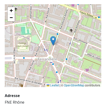
+
−
Leaflet
|
©
OpenStreetMap
contributors
Adresse
FNE Rhône