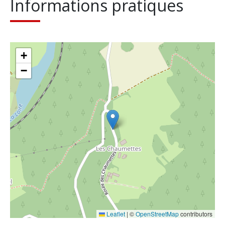
Informations pratiques
+
−
Leaflet
|
©
OpenStreetMap
contributors