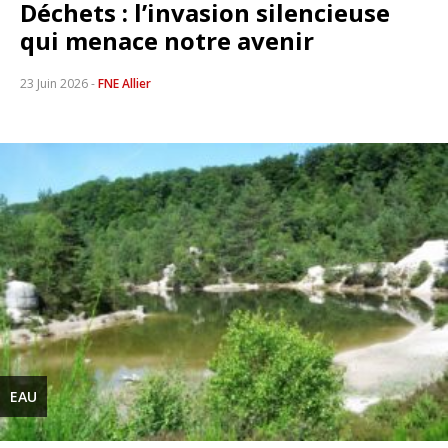
Déchets : l’invasion silencieuse
qui menace notre avenir
23 Juin 2026
-
FNE Allier
EAU