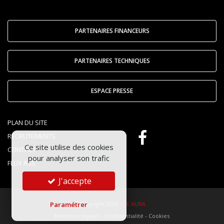
PARTENAIRES FINANCEURS
PARTENAIRES TECHNIQUES
ESPACE PRESSE
PLAN DU SITE
RECRUTEMENTS
Ce site utilise des cookies
CONTACT
pour analyser son trafic
FLUX RSS
J'accepte
Copyright 2026
FNE AURA
Paramétrer
Mentions légales
-
Confidentialité
-
Cookies