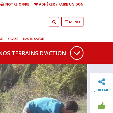
NOTRE OFFRE
ADHÉRER
/
FAIRE UN DON
MENU
NE
SAVOIE
HAUTE-SAVOIE
NOS TERRAINS D'ACTION
JE RELAIE