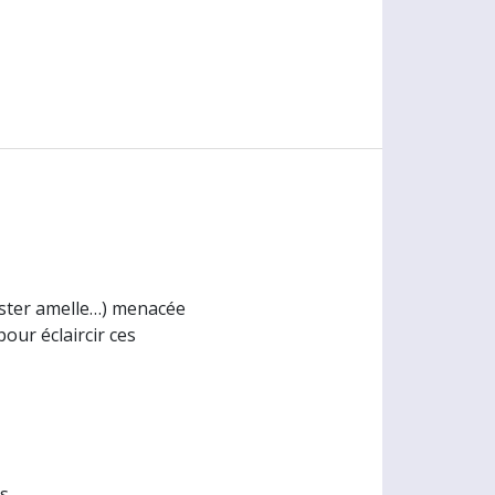
 aster amelle…) menacée
our éclaircir ces
s.