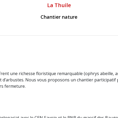
La Thuile
Chantier nature
e
rent une richesse floristique remarquable (ophrys abeille,
 d’arbustes. Nous vous proposons un chantier participatif p
rs fermeture.
rtenariat avec le CEN Savoie et le PNR du massif des Bauge