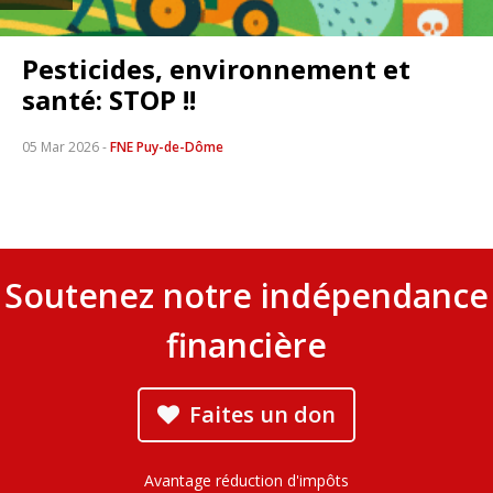
Pesticides, environnement et
santé: STOP !!
05 Mar 2026
-
FNE Puy-de-Dôme
Soutenez notre indépendance
financière
Faites un don
Avantage réduction d'impôts