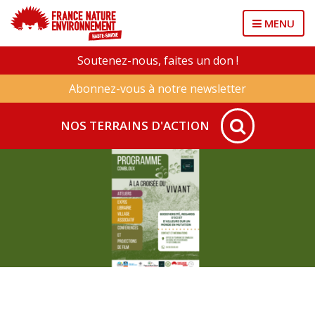
MENU
Soutenez-nous, faites un don !
Abonnez-vous à notre newsletter
NOS TERRAINS D'ACTION