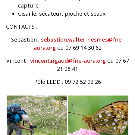
capture.
Cisaille, sécateur, pioche et seaux.
CONTACTS :
Sébastien :
sebastien.walter-nesmes@fne-
aura.org
ou 07 69 14 30 62
Vincent :
vincent.rigaud@fne-aura.org
ou 07 67
21 28 41
Pôle EEDD : 09 72 52 92 26